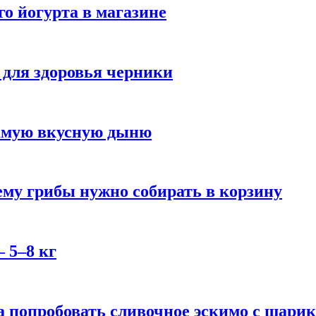
го йогурта в магазине
 для здоровья черники
самую вкусную дыню
му грибы нужно собирать в корзину
 5–8 кг
 попробовать сливочное эскимо с шари