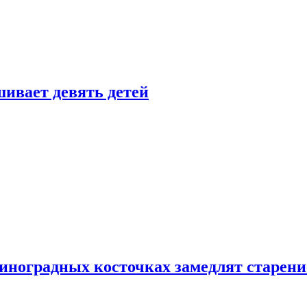
ивает девять детей
виноградных косточках замедлят старени