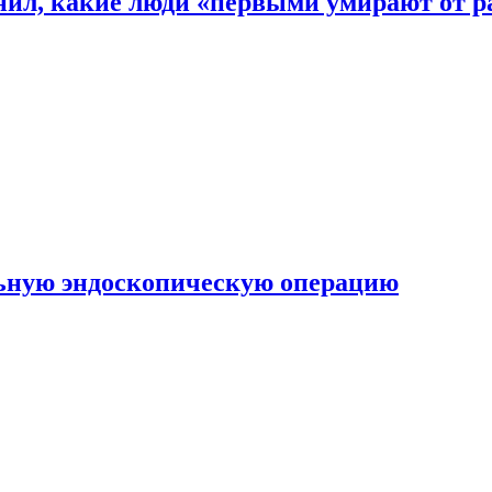
снил, какие люди «первыми умирают от р
льную эндоскопическую операцию