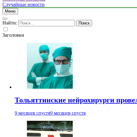
Случайные новости
Меню
Найти:
Заголовки
Тольяттинские нейрохирурги провел
9 месяцев спустя
9 месяцев спустя