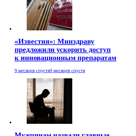
«Известия»: Минздраву
предложили ускорить доступ
к инновационным препаратам
9 месяцев спустя
9 месяцев спустя
Мужчинам назвали главные