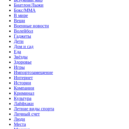
Биатлон/Лыжи
Бокс/MMA
В мире
Вещи
Военные новости
Волейбол
Гаджеты
Дети
Дом и сад
Еда
Звёзды
Здоровье
Игры
Импортозамещение
Интернет
Истории
Компании
Криминал
Культура
Лайфхаки
Летние виды спорта
Личный счет
Люди
Места