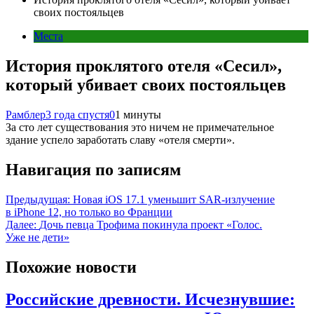
своих постояльцев
Места
История проклятого отеля «Сесил»,
который убивает своих постояльцев
Рамблер
3 года спустя
0
1 минуты
За сто лет существования это ничем не примечательное
здание успело заработать славу «отеля смерти».
Навигация по записям
Предыдущая:
Новая iOS 17.1 уменьшит SAR-излучение
в iPhone 12, но только во Франции
Далее:
Дочь певца Трофима покинула проект «Голос.
Уже не дети»
Похожие новости
Российские древности. Исчезнувшие: