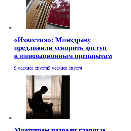
«Известия»: Минздраву
предложили ускорить доступ
к инновационным препаратам
9 месяцев спустя
9 месяцев спустя
Мужчинам назвали главные