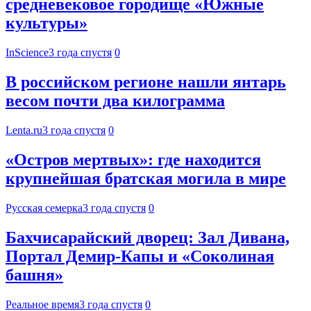
средневековое городище «Южные
культуры»
InScience
3 года спустя
0
В российском регионе нашли янтарь
весом почти два килограмма
Lenta.ru
3 года спустя
0
«Остров мертвых»: где находится
крупнейшая братская могила в мире
Русская семерка
3 года спустя
0
Бахчисарайский дворец: Зал Дивана,
Портал Демир-Капы и «Соколиная
башня»
Реальное время
3 года спустя
0