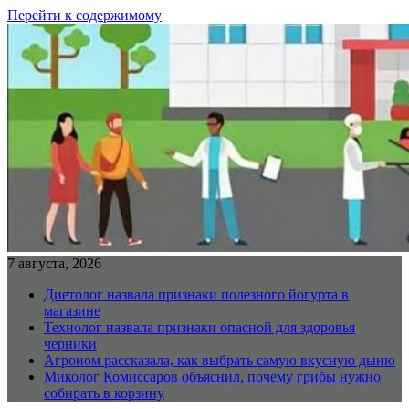
Перейти к содержимому
7 августа, 2026
Диетолог назвала признаки полезного йогурта в
магазине
Технолог назвала признаки опасной для здоровья
черники
Агроном рассказала, как выбрать самую вкусную дыню
Миколог Комиссаров объяснил, почему грибы нужно
собирать в корзину