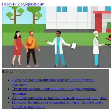
Перейти к содержимому
6 августа, 2026
Диетолог назвала признаки полезного йогурта в
магазине
Технолог назвала признаки опасной для здоровья
черники
Агроном рассказала, как выбрать самую вкусную дыню
Миколог Комиссаров объяснил, почему грибы нужно
собирать в корзину