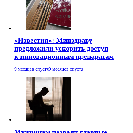
«Известия»: Минздраву
предложили ускорить доступ
к инновационным препаратам
9 месяцев спустя
9 месяцев спустя
Мужчинам назвали главные