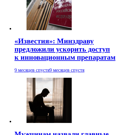
«Известия»: Минздраву
предложили ускорить доступ
к инновационным препаратам
9 месяцев спустя
9 месяцев спустя
Мужчинам назвали главные