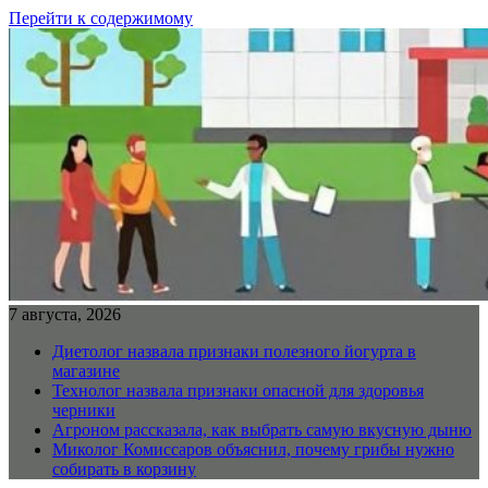
Перейти к содержимому
7 августа, 2026
Диетолог назвала признаки полезного йогурта в
магазине
Технолог назвала признаки опасной для здоровья
черники
Агроном рассказала, как выбрать самую вкусную дыню
Миколог Комиссаров объяснил, почему грибы нужно
собирать в корзину