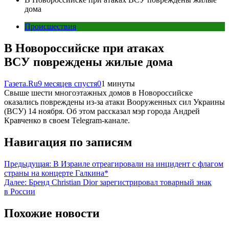
дома
Происшествия
В Новороссийске при атаках
ВСУ повреждены жилые дома
Газета.Ru
9 месяцев спустя
0
1 минуты
Свыше шести многоэтажных домов в Новороссийске
оказались повреждены из-за атаки Вооруженных сил Украины
(ВСУ) 14 ноября. Об этом рассказал мэр города Андрей
Кравченко в своем Telegram-канале.
Навигация по записям
Предыдущая:
В Израиле отреагировали на инцидент с флагом
страны на концерте Галкина*
Далее:
Бренд Christian Dior зарегистрировал товарный знак
в России
Похожие новости